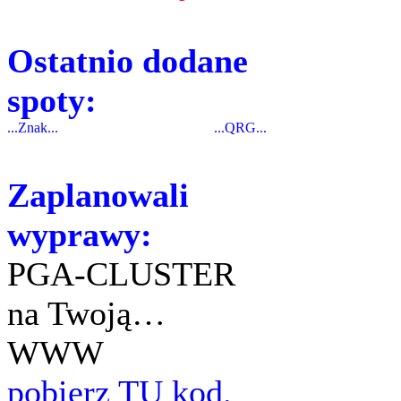
Ostatnio dodane
spoty:
...Znak...
...QRG...
Zaplanowali
wyprawy:
PGA-CLUSTER
na Twoją…
WWW
pobierz TU kod.