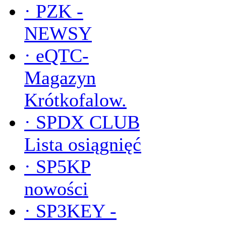
·
PZK -
NEWSY
·
eQTC-
Magazyn
Krótkofalow.
·
SPDX CLUB
Lista osiągnięć
·
SP5KP
nowości
·
SP3KEY -