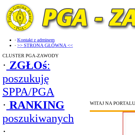
·
Kontakt z adminem
·
>> STRONA GŁÓWNA <<
CLUSTER PGA-ZAWODY
·
ZGŁOś
:
poszukuję
SPPA/PGA
·
RANKING
WITAJ NA PORTAL
poszukiwanych
·