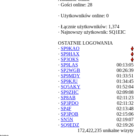
·
Gości online: 28
·
Użytkowników online: 0
·
Łącznie użytkowników: 1,374
·
Najnowszy użytkownik:
SQ1EIC
OSTATNIE LOGOWANIA
·
SP9KAO
·
SP9HAX
·
SP3OKS
·
SP9LAS
00:13:05
·
SP2WGB
00:26:39
·
SP9MDY
01:33:51
·
SP9KJU
01:34:45
·
SQ5AKY
01:52:04
·
SP9ZHC
02:09:08
·
SP8AB
02:11:23
·
SP3PDO
02:11:32
·
SP4F
02:13:48
·
SP3POB
02:15:06
·
SN5N
02:19:07
·
SQ9EDZ
02:19:26
172,422,235 unikalne wizyty
zone.