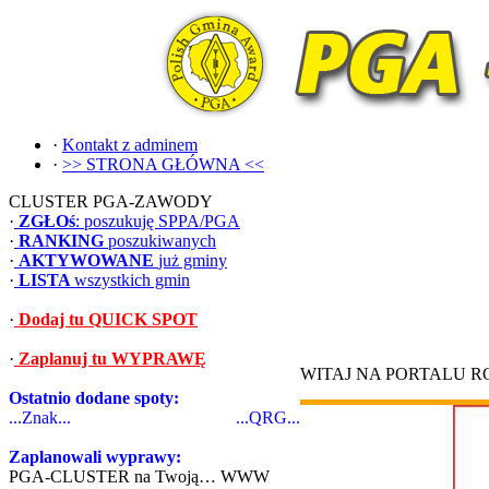
·
Kontakt z adminem
·
>> STRONA GŁÓWNA <<
CLUSTER PGA-ZAWODY
·
ZGŁOś
: poszukuję SPPA/PGA
·
RANKING
poszukiwanych
·
AKTYWOWANE
już gminy
·
LISTA
wszystkich gmin
·
Dodaj tu QUICK SPOT
·
Zaplanuj tu WYPRAWĘ
WITAJ NA PORTALU 
Ostatnio dodane spoty:
...Znak...
...QRG...
Zaplanowali wyprawy:
PGA-CLUSTER na Twoją… WWW