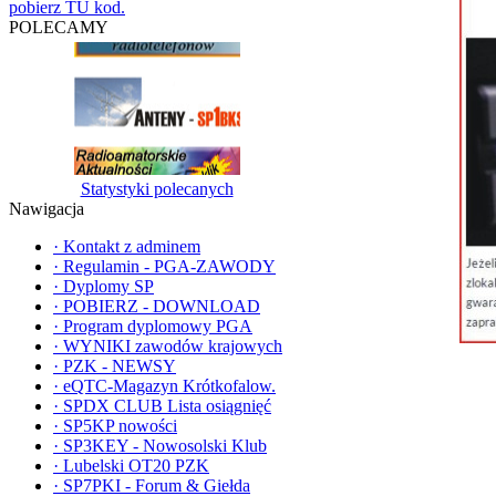
pobierz TU kod.
POLECAMY
Statystyki polecanych
Nawigacja
·
Kontakt z adminem
·
Regulamin - PGA-ZAWODY
·
Dyplomy SP
·
POBIERZ - DOWNLOAD
·
Program dyplomowy PGA
·
WYNIKI zawodów krajowych
·
PZK - NEWSY
·
eQTC-Magazyn Krótkofalow.
·
SPDX CLUB Lista osiągnięć
·
SP5KP nowości
·
SP3KEY - Nowosolski Klub
·
Lubelski OT20 PZK
·
SP7PKI - Forum & Giełda