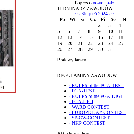
Poproś o
nowe hasło
TERMINARZ ZAWODÓW
<<
Sierpień 2024
>>
Po
Wt
śr
Cz
Pi
So
Ni
1
2
3
4
5
6
7
8
9
10
11
12
13
14
15
16
17
18
19
20
21
22
23
24
25
26
27
28
29
30
31
Brak wydarzeń.
REGULAMINY ZAWODOW
·
RULES of the PGA-TEST
·
PGA-TEST
·
RULES of the PGA-DIGI
·
PGA-DIGI
·
WARD CONTEST
·
EUROPE DAY CONTEST
·
SP-CW-CONTEST
·
NKP-CONTEST
Aktualnie online