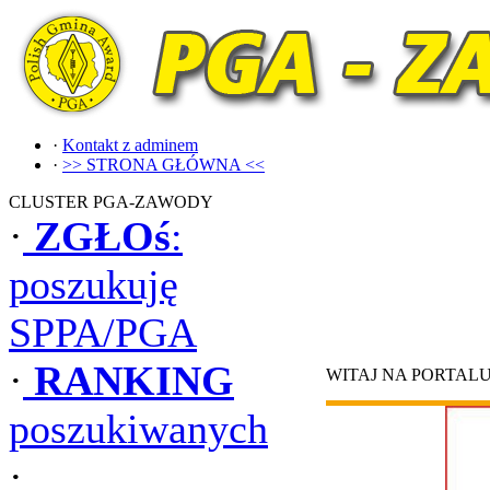
·
Kontakt z adminem
·
>> STRONA GŁÓWNA <<
CLUSTER PGA-ZAWODY
·
ZGŁOś
:
poszukuję
SPPA/PGA
·
RANKING
WITAJ NA PORTAL
poszukiwanych
·