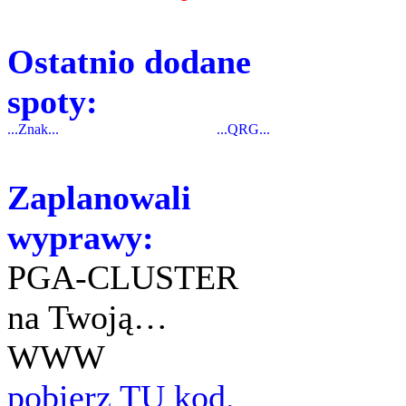
Ostatnio dodane
spoty:
...Znak...
...QRG...
Zaplanowali
wyprawy:
PGA-CLUSTER
na Twoją…
WWW
pobierz TU kod.