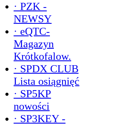
·
PZK -
NEWSY
·
eQTC-
Magazyn
Krótkofalow.
·
SPDX CLUB
Lista osiągnięć
·
SP5KP
nowości
·
SP3KEY -