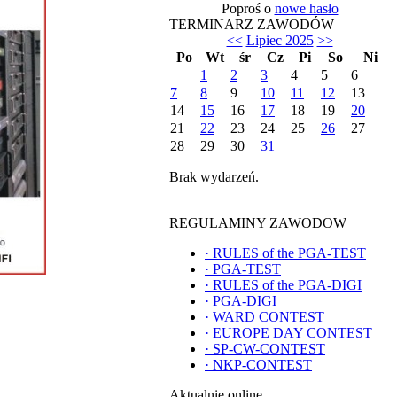
Poproś o
nowe hasło
TERMINARZ ZAWODÓW
<<
Lipiec 2025
>>
Po
Wt
śr
Cz
Pi
So
Ni
1
2
3
4
5
6
7
8
9
10
11
12
13
14
15
16
17
18
19
20
21
22
23
24
25
26
27
28
29
30
31
Brak wydarzeń.
REGULAMINY ZAWODOW
·
RULES of the PGA-TEST
·
PGA-TEST
·
RULES of the PGA-DIGI
·
PGA-DIGI
·
WARD CONTEST
·
EUROPE DAY CONTEST
·
SP-CW-CONTEST
·
NKP-CONTEST
Aktualnie online