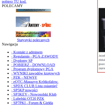
pobierz TU kod.
POLECAMY
Statystyki polecanych
Nawigacja
·
Kontakt z adminem
·
Regulamin - PGA-ZAWODY
·
Dyplomy SP
·
POBIERZ - DOWNLOAD
·
Program dyplomowy PGA
·
WYNIKI zawodów krajowych
·
PZK - NEWSY
·
eQTC-Magazyn Krótkofalow.
·
SPDX CLUB Lista osiągnięć
·
SP5KP nowości
·
SP3KEY - Nowosolski Klub
·
Lubelski OT20 PZK
·
SP7PKI - Forum & Giełda