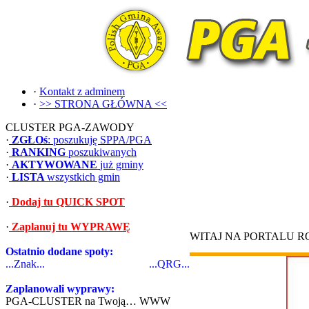
·
Kontakt z adminem
·
>> STRONA GŁÓWNA <<
CLUSTER PGA-ZAWODY
·
ZGŁOś
: poszukuję SPPA/PGA
·
RANKING
poszukiwanych
·
AKTYWOWANE
już gminy
·
LISTA
wszystkich gmin
·
Dodaj tu QUICK SPOT
·
Zaplanuj tu WYPRAWĘ
WITAJ NA PORTALU 
Ostatnio dodane spoty:
...Znak...
...QRG...
Zaplanowali wyprawy:
PGA-CLUSTER na Twoją… WWW