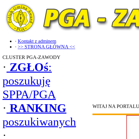
·
Kontakt z adminem
·
>> STRONA GŁÓWNA <<
CLUSTER PGA-ZAWODY
·
ZGŁOś
:
poszukuję
SPPA/PGA
·
RANKING
WITAJ NA PORTAL
poszukiwanych
·