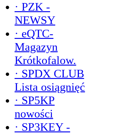
·
PZK -
NEWSY
·
eQTC-
Magazyn
Krótkofalow.
·
SPDX CLUB
Lista osiągnięć
·
SP5KP
nowości
·
SP3KEY -