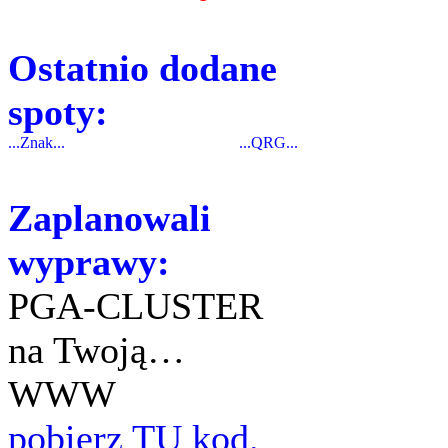
Ostatnio dodane
spoty:
...Znak...
...QRG...
Zaplanowali
wyprawy:
PGA-CLUSTER
na Twoją…
WWW
pobierz TU kod.