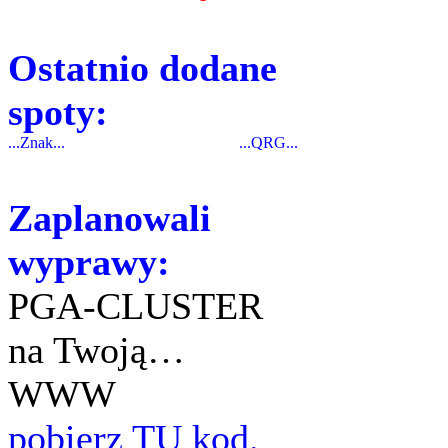
Ostatnio dodane
spoty:
...Znak...
...QRG...
Zaplanowali
wyprawy:
PGA-CLUSTER
na Twoją…
WWW
pobierz TU kod.