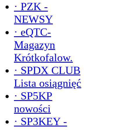
·
PZK -
NEWSY
·
eQTC-
Magazyn
Krótkofalow.
·
SPDX CLUB
Lista osiągnięć
·
SP5KP
nowości
·
SP3KEY -