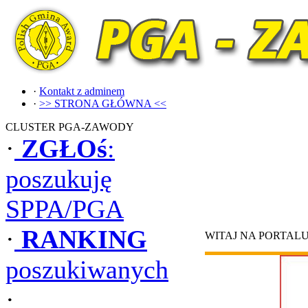
·
Kontakt z adminem
·
>> STRONA GŁÓWNA <<
CLUSTER PGA-ZAWODY
·
ZGŁOś
:
poszukuję
SPPA/PGA
·
RANKING
WITAJ NA PORTAL
poszukiwanych
·