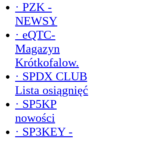
·
PZK -
NEWSY
·
eQTC-
Magazyn
Krótkofalow.
·
SPDX CLUB
Lista osiągnięć
·
SP5KP
nowości
·
SP3KEY -