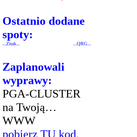
Ostatnio dodane
spoty:
...Znak...
...QRG...
Zaplanowali
wyprawy:
PGA-CLUSTER
na Twoją…
WWW
pobierz TU kod.