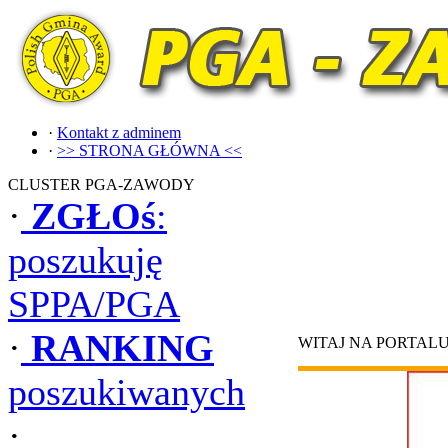
·
Kontakt z adminem
·
>> STRONA GŁÓWNA <<
CLUSTER PGA-ZAWODY
·
ZGŁOś
:
poszukuję
SPPA/PGA
·
RANKING
WITAJ NA PORTAL
poszukiwanych
·