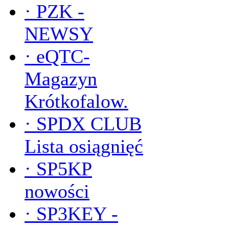
·
PZK -
NEWSY
·
eQTC-
Magazyn
Krótkofalow.
·
SPDX CLUB
Lista osiągnięć
·
SP5KP
nowości
·
SP3KEY -