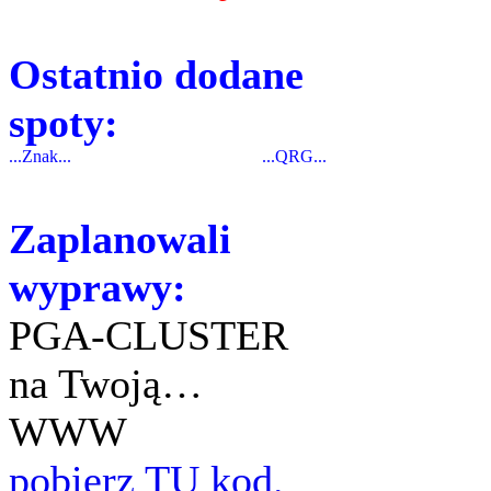
Ostatnio dodane
spoty:
...Znak...
...QRG...
Zaplanowali
wyprawy:
PGA-CLUSTER
na Twoją…
WWW
pobierz TU kod.