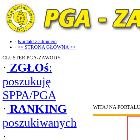
·
Kontakt z adminem
·
>> STRONA GŁÓWNA <<
CLUSTER PGA-ZAWODY
·
ZGŁOś
:
poszukuję
SPPA/PGA
·
RANKING
WITAJ NA PORTAL
poszukiwanych
·