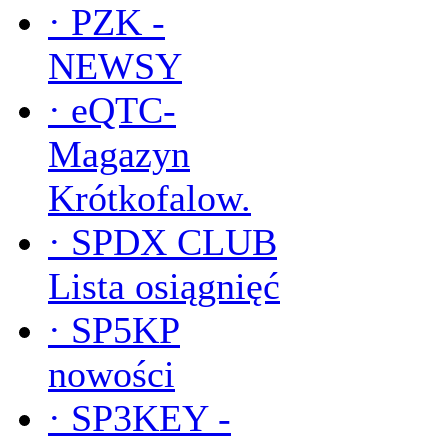
·
PZK -
NEWSY
·
eQTC-
Magazyn
Krótkofalow.
·
SPDX CLUB
Lista osiągnięć
·
SP5KP
nowości
·
SP3KEY -