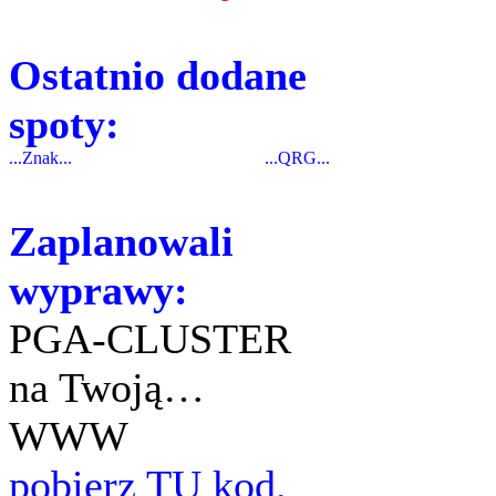
Ostatnio dodane
spoty:
...Znak...
...QRG...
Zaplanowali
wyprawy:
PGA-CLUSTER
na Twoją…
WWW
pobierz TU kod.