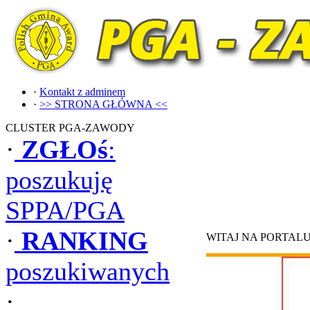
·
Kontakt z adminem
·
>> STRONA GŁÓWNA <<
CLUSTER PGA-ZAWODY
·
ZGŁOś
:
poszukuję
SPPA/PGA
·
RANKING
WITAJ NA PORTAL
poszukiwanych
·