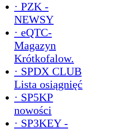
·
PZK -
NEWSY
·
eQTC-
Magazyn
Krótkofalow.
·
SPDX CLUB
Lista osiągnięć
·
SP5KP
nowości
·
SP3KEY -