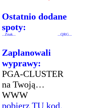
Ostatnio dodane
spoty:
...Znak...
...QRG...
Zaplanowali
wyprawy:
PGA-CLUSTER
na Twoją…
WWW
pobierz TU kod.