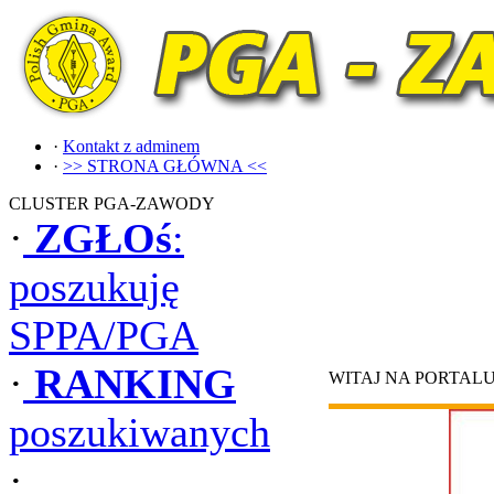
·
Kontakt z adminem
·
>> STRONA GŁÓWNA <<
CLUSTER PGA-ZAWODY
·
ZGŁOś
:
poszukuję
SPPA/PGA
·
RANKING
WITAJ NA PORTAL
poszukiwanych
·