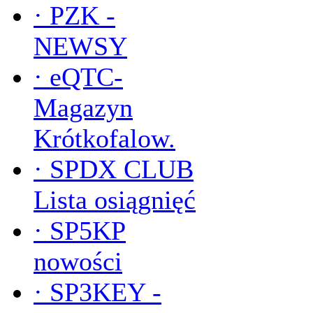
·
PZK -
NEWSY
·
eQTC-
Magazyn
Krótkofalow.
·
SPDX CLUB
Lista osiągnięć
·
SP5KP
nowości
·
SP3KEY -