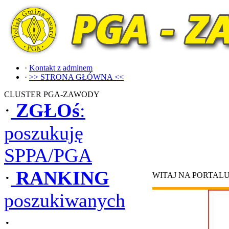
·
Kontakt z adminem
·
>> STRONA GŁÓWNA <<
CLUSTER PGA-ZAWODY
·
ZGŁOś
:
poszukuję
SPPA/PGA
·
RANKING
WITAJ NA PORTAL
poszukiwanych
·