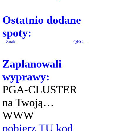
Ostatnio dodane
spoty:
...Znak...
...QRG...
Zaplanowali
wyprawy:
PGA-CLUSTER
na Twoją…
WWW
pobierz TU kod.