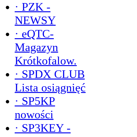
·
PZK -
NEWSY
·
eQTC-
Magazyn
Krótkofalow.
·
SPDX CLUB
Lista osiągnięć
·
SP5KP
nowości
·
SP3KEY -