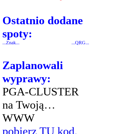
Ostatnio dodane
spoty:
...Znak...
...QRG...
Zaplanowali
wyprawy:
PGA-CLUSTER
na Twoją…
WWW
pobierz TU kod.