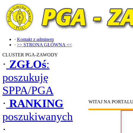
·
Kontakt z adminem
·
>> STRONA GŁÓWNA <<
CLUSTER PGA-ZAWODY
·
ZGŁOś
:
poszukuję
SPPA/PGA
·
RANKING
WITAJ NA PORTAL
poszukiwanych
·