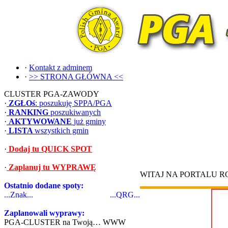
·
Kontakt z adminem
·
>> STRONA GŁÓWNA <<
CLUSTER PGA-ZAWODY
·
ZGŁOś
: poszukuję SPPA/PGA
·
RANKING
poszukiwanych
·
AKTYWOWANE
już gminy
·
LISTA
wszystkich gmin
·
Dodaj tu QUICK SPOT
·
Zaplanuj tu WYPRAWĘ
WITAJ NA PORTALU 
Ostatnio dodane spoty:
...Znak...
...QRG...
Zaplanowali wyprawy:
PGA-CLUSTER na Twoją… WWW