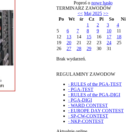
Poproś o
nowe hasło
TERMINARZ ZAWODÓW
<<
Maj 2025
>>
Po
Wt
śr
Cz
Pi
So
Ni
1
2
3
4
5
6
7
8
9
10
11
12
13
14
15
16
17
18
19
20
21
22
23
24
25
26
27
28
29
30
31
Brak wydarzeń.
REGULAMINY ZAWODOW
·
RULES of the PGA-TEST
·
PGA-TEST
·
RULES of the PGA-DIGI
·
PGA-DIGI
·
WARD CONTEST
·
EUROPE DAY CONTEST
·
SP-CW-CONTEST
·
NKP-CONTEST
Aktualnie online