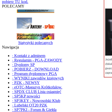
pobierz TU kod.
POLECAMY
Statystyki polecanych
Nawigacja
·
Kontakt z adminem
·
Regulamin - PGA-ZAWODY
·
Dyplomy SP
·
POBIERZ - DOWNLOAD
·
Program dyplomowy PGA
·
WYNIKI zawodów krajowych
·
PZK - NEWSY
·
eQTC-Magazyn Krótkofalow.
·
SPDX CLUB Lista osiągnięć
·
SP5KP nowości
·
SP3KEY - Nowosolski Klub
·
Lubelski OT20 PZK
·
SP7PKI - Forum & Giełda