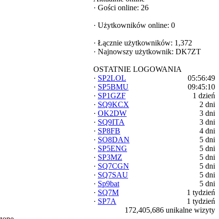
·
Gości online: 26
·
Użytkowników online: 0
·
Łącznie użytkowników: 1,372
·
Najnowszy użytkownik:
DK7ZT
OSTATNIE LOGOWANIA
·
SP2LOL
05:56:49
·
SP5BMU
09:45:10
·
SP1GZF
1 dzień
·
SQ9KCX
2 dni
·
OK2DW
3 dni
·
SQ9ITA
3 dni
·
SP8FB
4 dni
·
SO8DAN
5 dni
·
SP5ENG
5 dni
·
SP3MZ
5 dni
·
SQ7CGN
5 dni
·
SQ7SAU
5 dni
·
Sp9bat
5 dni
·
SQ7M
1 tydzień
·
SP7A
1 tydzień
172,405,686 unikalne wizyty
zone.