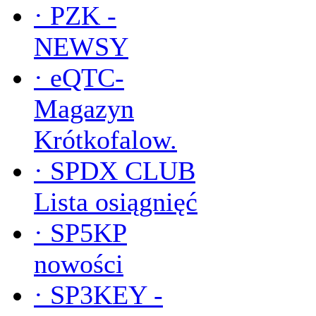
·
PZK -
NEWSY
·
eQTC-
Magazyn
Krótkofalow.
·
SPDX CLUB
Lista osiągnięć
·
SP5KP
nowości
·
SP3KEY -