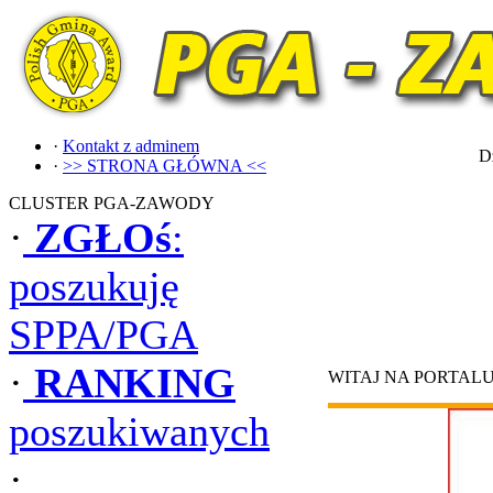
·
Kontakt z adminem
Dz
·
>> STRONA GŁÓWNA <<
CLUSTER PGA-ZAWODY
·
ZGŁOś
:
poszukuję
SPPA/PGA
·
RANKING
WITAJ NA PORTAL
poszukiwanych
·