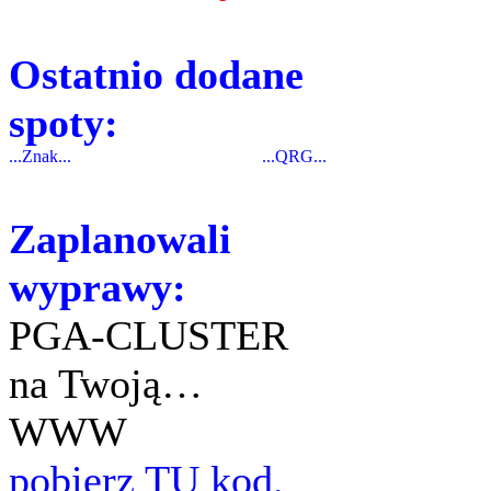
Ostatnio dodane
spoty:
...Znak...
...QRG...
Zaplanowali
wyprawy:
PGA-CLUSTER
na Twoją…
WWW
pobierz TU kod.