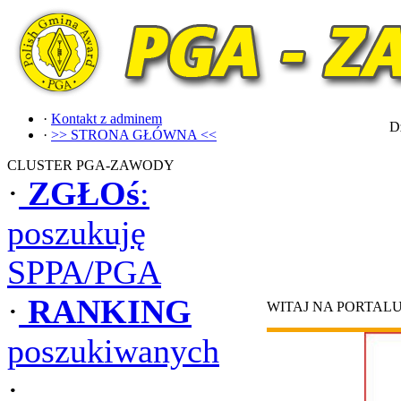
·
Kontakt z adminem
Dz
·
>> STRONA GŁÓWNA <<
CLUSTER PGA-ZAWODY
·
ZGŁOś
:
poszukuję
SPPA/PGA
·
RANKING
WITAJ NA PORTAL
poszukiwanych
·