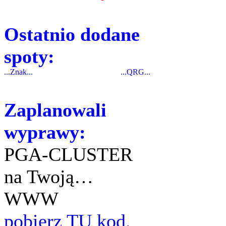
Ostatnio dodane
spoty:
...Znak...
...QRG...
Zaplanowali
wyprawy:
PGA-CLUSTER
na Twoją…
WWW
pobierz TU kod.