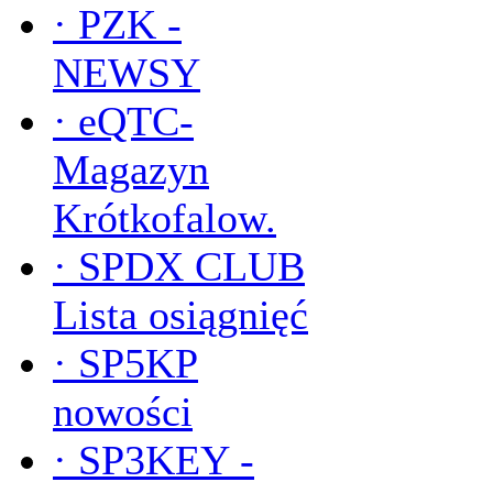
·
PZK -
NEWSY
·
eQTC-
Magazyn
Krótkofalow.
·
SPDX CLUB
Lista osiągnięć
·
SP5KP
nowości
·
SP3KEY -