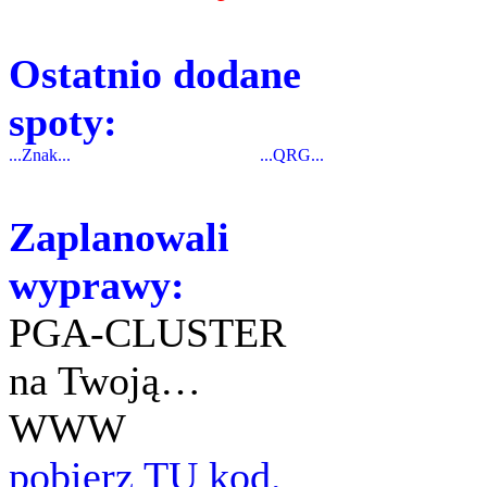
Ostatnio dodane
spoty:
...Znak...
...QRG...
Zaplanowali
wyprawy:
PGA-CLUSTER
na Twoją…
WWW
pobierz TU kod.