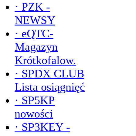
·
PZK -
NEWSY
·
eQTC-
Magazyn
Krótkofalow.
·
SPDX CLUB
Lista osiągnięć
·
SP5KP
nowości
·
SP3KEY -