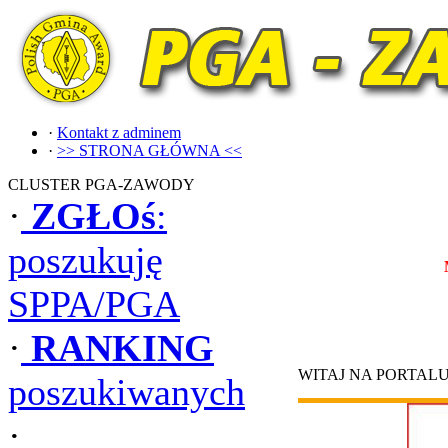
·
Kontakt z adminem
·
>> STRONA GŁÓWNA <<
CLUSTER PGA-ZAWODY
·
ZGŁOś
:
poszukuję
SPPA/PGA
·
RANKING
WITAJ NA PORTAL
poszukiwanych
·